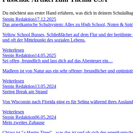
Du möchtest aus erster Hand erfahren, was dich in deinem Schulallt
Stepin Redaktion
17.12.2025
Das amerikanische Schulsystem: Alles zu High School, Noten & Spiri
Yellow School Busses, Schließfächer auf dem Flur und der berühmte "S
und oft der Mittelpunkt des sozialen Lebens.
Weiterlesen
Stepin Redaktion
14.05.2025
Sei offen, freundlich und lass dich auf das Abenteuer ein…
Madleen ist von Natur aus ein sehr offener, freundlicher und optimistis
Weiterlesen
Stepin Redaktion
13.05.2024
Spring Break am Strand
Von Wisconsin nach Florida ging es für Selina während ihres Auslandsja
Weiterlesen
Stepin Redaktion
06.05.2024
Mein zweites Zuhause
Chiara ist "a Herrin Tiger" - was das ist und ob sich der amerikanisch