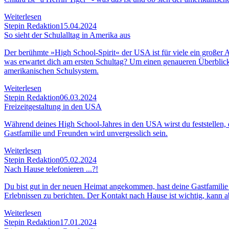
Weiterlesen
Stepin Redaktion
15.04.2024
So sieht der Schulalltag in Amerika aus
Der berühmte »High School-Spirit« der USA ist für viele ein großer 
was erwartet dich am ersten Schultag? Um einen genaueren Überblick
amerikanischen Schulsystem.
Weiterlesen
Stepin Redaktion
06.03.2024
Freizeitgestaltung in den USA
Während deines High School-Jahres in den USA wirst du feststellen, d
Gastfamilie und Freunden wird unvergesslich sein.
Weiterlesen
Stepin Redaktion
05.02.2024
Nach Hause telefonieren ...?!
Du bist gut in der neuen Heimat angekommen, hast deine Gastfamilie 
Erlebnissen zu berichten. Der Kontakt nach Hause ist wichtig, kann a
Weiterlesen
Stepin Redaktion
17.01.2024