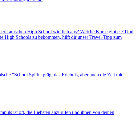
 amerikanischen High School wirklich aus? Welche Kurse gibt es? Und
he High Schools zu bekommen, hilft dir unser Travel-Tipp zum
che "School Spirit" prägt das Erlebnis, aber auch die Zeit mit
mpuls ist oft, die Liebsten anzurufen und ihnen von deinen