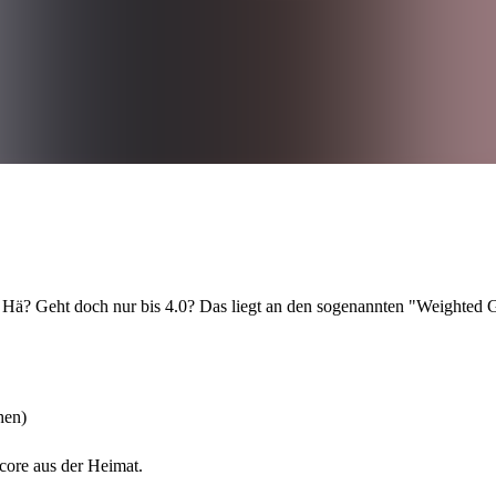
ein heiliger Gral. Besonders renommierte Colleges schauen streng auf
s System einmal verstanden zu haben.
. Hä? Geht doch nur bis 4.0? Das liegt an den sogenannten "Weighted
hen)
core aus der Heimat.