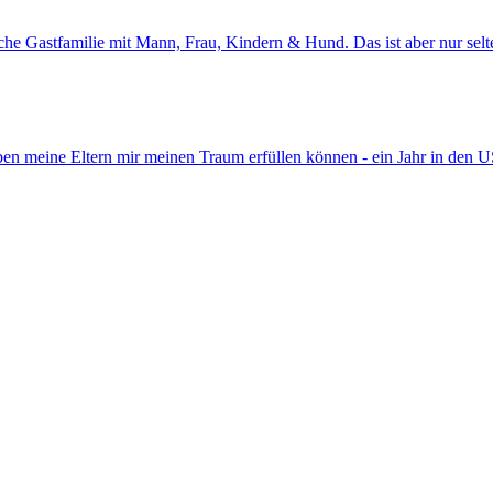
he Gastfamilie mit Mann, Frau, Kindern & Hund. Das ist aber nur selte
ben meine Eltern mir meinen Traum erfüllen können - ein Jahr in den 