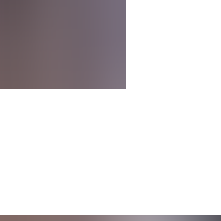
Märkte & Unternehmungen
2,7
GPA online berechnen: Geht das?
Klar, es gibt viele Tools, mit denen du deinen GPA online berechnen 
Warum ist der Grade Point Average wichtig?
1. Für dein High School Jahr
Die meisten Austauschorganisationen und Schulen in den USA erwarten
folgen kannst.