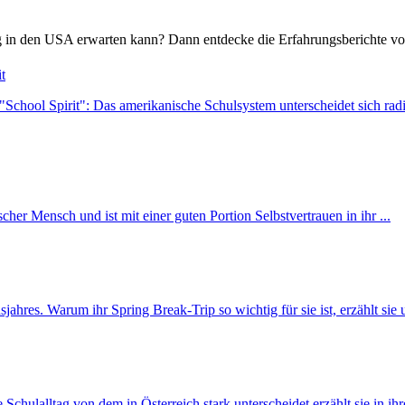
ag in den USA erwarten kann? Dann entdecke die Erfahrungsberichte v
t
chool Spirit": Das amerikanische Schulsystem unterscheidet sich radik
cher Mensch und ist mit einer guten Portion Selbstvertrauen in ihr ...
hres. Warum ihr Spring Break-Trip so wichtig für sie ist, erzählt sie u
e Schulalltag von dem in Österreich stark unterscheidet erzählt sie in i