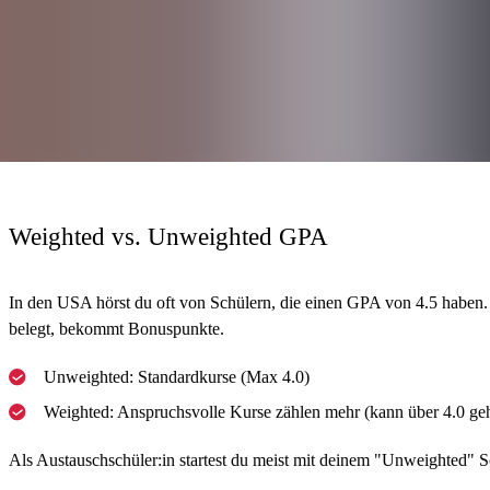
2. GPA berechnen Uni & College
Willst du nach der Schule in den USA studieren? Dann ist der GPA d
Übrigens:
Auch wenn du erst später hier studierst, hilft es dir, diese
Weighted vs. Unweighted GPA
In den USA hörst du oft von Schülern, die einen GPA von 4.5 haben
belegt, bekommt Bonuspunkte.
Unweighted: Standardkurse (Max 4.0)
Weighted: Anspruchsvolle Kurse zählen mehr (kann über 4.0 ge
Als Austauschschüler:in startest du meist mit deinem "Unweighted" S