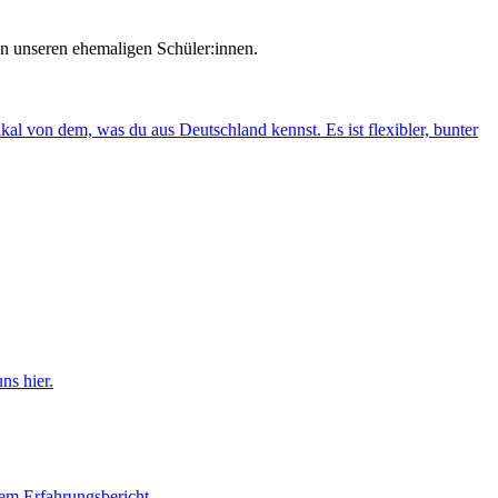
on unseren ehemaligen Schüler:innen.
al von dem, was du aus Deutschland kennst. Es ist flexibler, bunter
ns hier.
hrem Erfahrungsbericht.