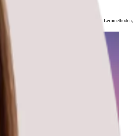
er auch im Klassenzimmer sind die Aussichten sehr gut: Lernmethoden,