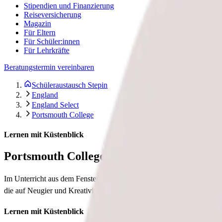
Stipendien und Finanzierung
Reiseversicherung
Magazin
Für Eltern
Für Schüler:innen
Für Lehrkräfte
Beratungstermin vereinbaren
Schüleraustausch Stepin
England
England Select
Portsmouth College
Lernen mit Küstenblick
Portsmouth College
Im Unterricht aus dem Fenster gucken und direkt aufs Wasser schauen
die auf Neugier und Kreativität basieren, stehen hier im Mittelpunkt 
Lernen mit Küstenblick