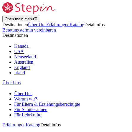
Open main menu
Destinationen
Über Uns
Erfahrungen
Katalog
Detailinfos
Beratungstermin vereinbaren
Destinationen
Kanada
USA
Neuseeland
Australien
England
Irland
Über Uns
Über Uns
Warum wir?
Für Eltern & Erziehungsberechtigte
Für Schüler:innen
Für Lehrkräfte
Erfahrungen
Katalog
Detailinfos