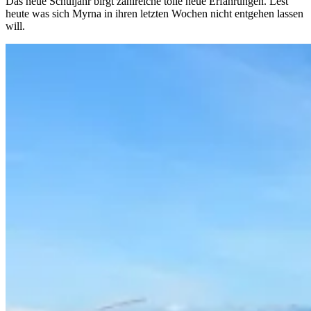
Das neue Schuljahr birgt zahlreiche tolle neue Erfahrungen. Lest
heute was sich Myrna in ihren letzten Wochen nicht entgehen lassen
will.