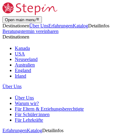
Open main menu
Destinationen
Über Uns
Erfahrungen
Katalog
Detailinfos
Beratungstermin vereinbaren
Destinationen
Kanada
USA
Neuseeland
Australien
England
Irland
Über Uns
Über Uns
Warum wir?
Für Eltern & Erziehungsberechtigte
Für Schüler:innen
Für Lehrkräfte
Erfahrungen
Katalog
Detailinfos