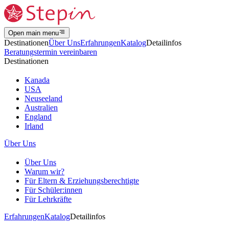
Open main menu
Destinationen
Über Uns
Erfahrungen
Katalog
Detailinfos
Beratungstermin vereinbaren
Destinationen
Kanada
USA
Neuseeland
Australien
England
Irland
Über Uns
Über Uns
Warum wir?
Für Eltern & Erziehungsberechtigte
Für Schüler:innen
Für Lehrkräfte
Erfahrungen
Katalog
Detailinfos