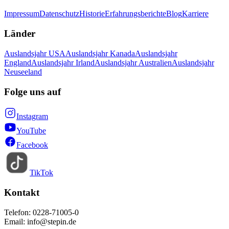
Impressum
Datenschutz
Historie
Erfahrungsberichte
Blog
Karriere
Länder
Auslandsjahr USA
Auslandsjahr Kanada
Auslandsjahr
England
Auslandsjahr Irland
Auslandsjahr Australien
Auslandsjahr
Neuseeland
Folge uns auf
Instagram
YouTube
Facebook
TikTok
Kontakt
Telefon: 0228-71005-0
Email: info@stepin.de