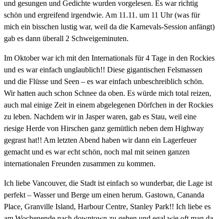
und gesungen und Gedichte wurden vorgelesen. Es war richtig
schön und ergreifend irgendwie. Am 11.11. um 11 Uhr (was für
mich ein bisschen lustig war, weil da die Karnevals-Session anfängt)
gab es dann überall 2 Schweigeminuten.
Im Oktober war ich mit den Internationals für 4 Tage in den Rockies
und es war einfach unglaublich!! Diese gigantischen Felsmassen
und die Flüsse und Seen – es war einfach unbeschreiblich schön.
Wir hatten auch schon Schnee da oben. Es würde mich total reizen,
auch mal einige Zeit in einem abgelegenen Dörfchen in der Rockies
zu leben. Nachdem wir in Jasper waren, gab es Stau, weil eine
riesige Herde von Hirschen ganz gemütlich neben dem Highway
gegrast hat!! Am letzten Abend haben wir dann ein Lagerfeuer
gemacht und es war echt schön, noch mal mit seinen ganzen
internationalen Freunden zusammen zu kommen.
Ich liebe Vancouver, die Stadt ist einfach so wunderbar, die Lage ist
perfekt – Wasser und Berge um einen herum. Gastown, Cananda
Place, Granville Island, Harbour Centre, Stanley Park!! Ich liebe es
am Wochenende nach downtown zu gehen und egal wie oft man da