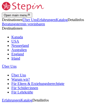
Open main menu
Destinationen
Über Uns
Erfahrungen
Katalog
Detailinfos
Beratungstermin vereinbaren
Destinationen
Kanada
USA
Neuseeland
Australien
England
Irland
Über Uns
Über Uns
Warum wir?
Für Eltern & Erziehungsberechtigte
Für Schüler:innen
Für Lehrkräfte
Erfahrungen
Katalog
Detailinfos