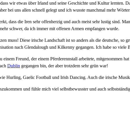
odass wir etwas über Irland und seine Geschichte und Kultur lernten.
ch aber bei uns allen schnell gelegt und ich wusste manchmal mehr Wörter
erkt, dass die Iren sehr offenherzig und auch meist sehr lustig sind. 
t mehr schwer, da ich immer mit offenen Armen empfangen wurde.
n muss! Diese irische Landschaft ist so anders als die deutsche, so g
isation nach Glendalough und Kilkenny gegangen. Ich habe so viele Bild
einem Freund, der einem Pferderennstall arbeitete, mitgenommen hat und
nach
Dublin
gegangen bin, der aber trotzdem sehr grün war!
 wie Hurling, Gaelic Football und Irish Dancing. Auch die irische Musik 
auszukommen und fühle mich viel selbstbewusster und auch selbstständig