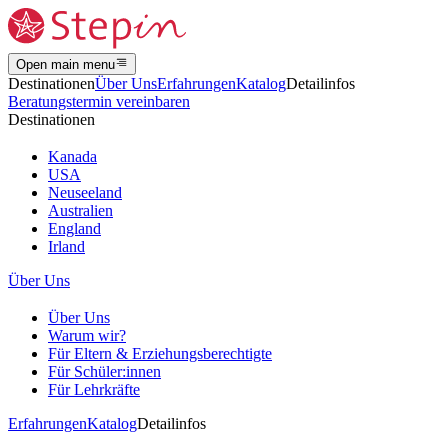
Open main menu
Destinationen
Über Uns
Erfahrungen
Katalog
Detailinfos
Beratungstermin vereinbaren
Destinationen
Kanada
USA
Neuseeland
Australien
England
Irland
Über Uns
Über Uns
Warum wir?
Für Eltern & Erziehungsberechtigte
Für Schüler:innen
Für Lehrkräfte
Erfahrungen
Katalog
Detailinfos