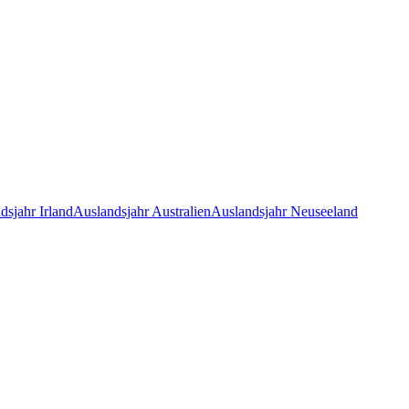
dsjahr Irland
Auslandsjahr Australien
Auslandsjahr Neuseeland