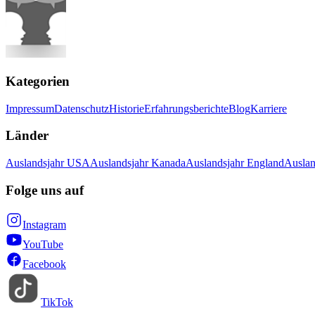
Kategorien
Impressum
Datenschutz
Historie
Erfahrungsberichte
Blog
Karriere
Länder
Auslandsjahr USA
Auslandsjahr Kanada
Auslandsjahr England
Auslan
Folge uns auf
Instagram
YouTube
Facebook
TikTok