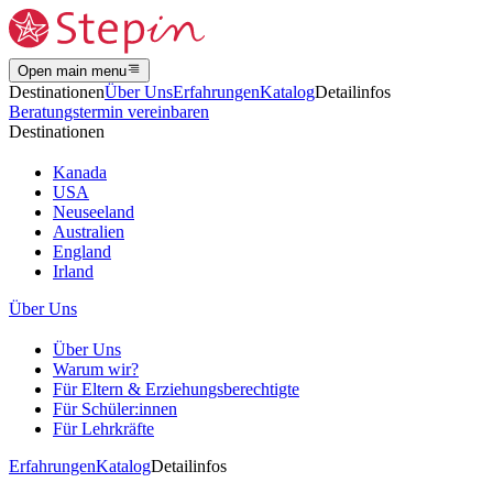
Open main menu
Destinationen
Über Uns
Erfahrungen
Katalog
Detailinfos
Beratungstermin vereinbaren
Destinationen
Kanada
USA
Neuseeland
Australien
England
Irland
Über Uns
Über Uns
Warum wir?
Für Eltern & Erziehungsberechtigte
Für Schüler:innen
Für Lehrkräfte
Erfahrungen
Katalog
Detailinfos