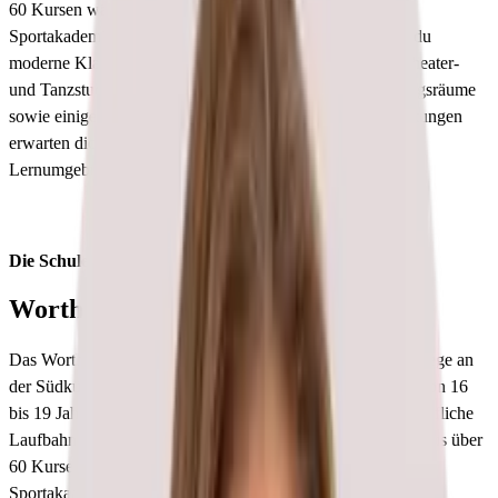
60 Kursen wählen, hinzu kommen zahlreiche Clubs und
Sportakademien. Auf dem parkähnlichen Campus findest du
moderne Klassenzimmer, Labore und einen fabelhaften Theater-
und Tanzstudiokomplex. Im Freien gibt es zudem Erholungsräume
sowie einige Sportplätze. Neben den erstklassigen Einrichtungen
erwarten dich engagierte Lehrer:innen, eine unterstützende
Lernumgebung und modernste Lernmethoden.
Die Schule mit 18 Hektar Parklandschaft
Worthing College
Das Worthing College ist ein renommiertes Sixth Form College an
der Südküste Englands. Es bereitet Schüler:innen im Alter von 16
bis 19 Jahren auf ihre weiterführende akademische oder berufliche
Laufbahn vor. Dabei können die rund 1.400 Schüler:innen aus über
60 Kursen wählen, hinzu kommen zahlreiche Clubs und
Sportakademien. Auf dem parkähnlichen Campus findest du