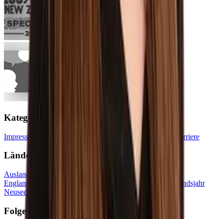
Kategorien
Impressum
Datenschutz
Historie
Erfahrungsberichte
Blog
Karriere
Länder
Auslandsjahr USA
Auslandsjahr Kanada
Auslandsjahr
England
Auslandsjahr Irland
Auslandsjahr Australien
Auslandsjahr
Neuseeland
Folge uns auf