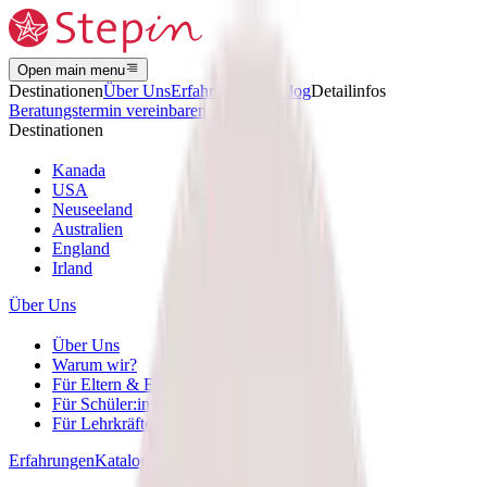
Open main menu
Destinationen
Über Uns
Erfahrungen
Katalog
Detailinfos
Beratungstermin vereinbaren
Destinationen
Kanada
USA
Neuseeland
Australien
England
Irland
Über Uns
Über Uns
Warum wir?
Für Eltern & Erziehungsberechtigte
Für Schüler:innen
Für Lehrkräfte
Erfahrungen
Katalog
Detailinfos