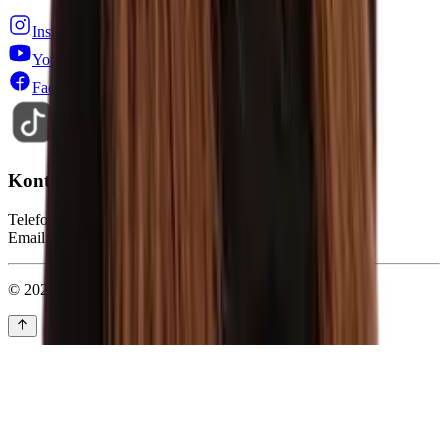
Instagram
YouTube
Facebook
TikTok
Kontakt
Telefon: 0228-71005-0
Email: info@stepin.de
© 2026 Stepin GmbH. Alle Rechte vorbehalten.