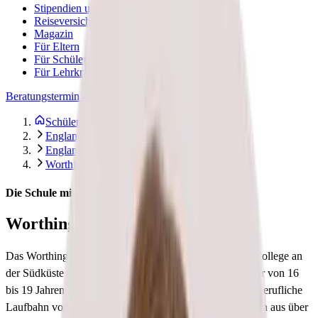
Stipendien und Finanzierung
Reiseversicherung
Magazin
Für Eltern
Für Schüler:innen
Für Lehrkräfte
Beratungstermin vereinbaren
Schüleraustausch Stepin
England
England Select
Worthing College
Die Schule mit 18 Hektar Parklandschaft
Worthing College
Das Worthing College ist ein renommiertes Sixth Form College an
der Südküste Englands. Es bereitet Schüler:innen im Alter von 16
bis 19 Jahren auf ihre weiterführende akademische oder berufliche
Laufbahn vor. Dabei können die rund 1.400 Schüler:innen aus über