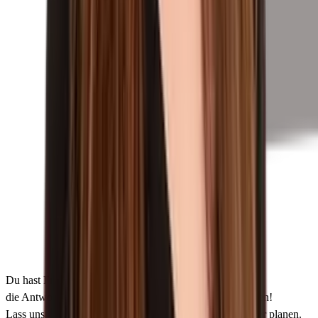
Du hast Fragen zu deinem Schüleraustausch? Wir haben
die Antworten und freuen uns darauf, dich kennenzulernen!
Lass uns gemeinsam dein einzigartiges Auslandsabenteuer planen.