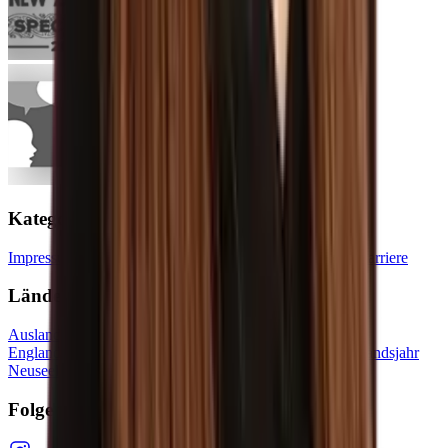
Kategorien
Impressum
Datenschutz
Historie
Erfahrungsberichte
Blog
Karriere
Länder
Auslandsjahr USA
Auslandsjahr Kanada
Auslandsjahr
England
Auslandsjahr Irland
Auslandsjahr Australien
Auslandsjahr
Neuseeland
Folge uns auf