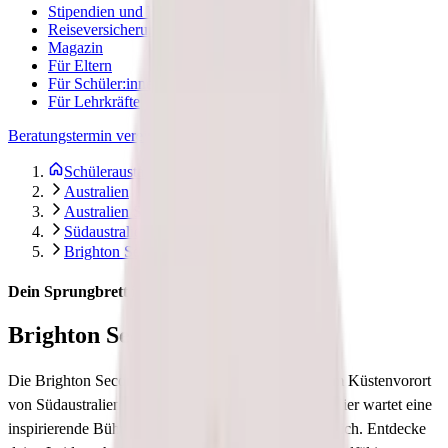
Stipendien und Finanzierung
Reiseversicherung
Magazin
Für Eltern
Für Schüler:innen
Für Lehrkräfte
Beratungstermin vereinbaren
Schüleraustausch Stepin
Australien
Australien Select
Südaustralien
Brighton Secondary School
Dein Sprungbrett in die Welt
Brighton Secondary School
Die Brighton Secondary School, idyllisch gelegen im Küstenvorort
von Südaustralien, ist mehr als eine Bildungsstätte. Hier wartet eine
inspirierende Bühne zum Lernen und Wachsen auf dich. Entdecke