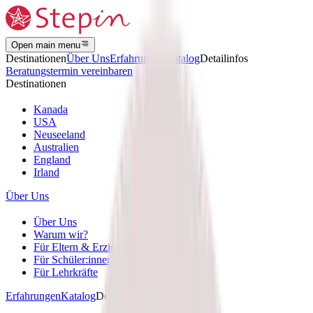
Open main menu
Destinationen
Über Uns
Erfahrungen
Katalog
Detailinfos
Beratungstermin vereinbaren
Destinationen
Kanada
USA
Neuseeland
Australien
England
Irland
Über Uns
Über Uns
Warum wir?
Für Eltern & Erziehungsberechtigte
Für Schüler:innen
Für Lehrkräfte
Erfahrungen
Katalog
Detailinfos