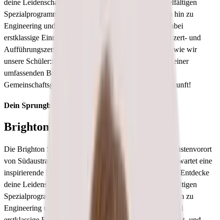
deine Leidenschaft und stärke deine Talente in den vielfältigen
Spezialprogrammen, die von Musik und Volleyball bis hin zu
Engineering und Unternehmertum reichen. Genieße dabei
erstklassige Einrichtungen, darunter ein modernes Konzert- und
Aufführungszentrum sowie Sportanlagen. »Steppies«, wie wir
unsere Schüler:innen liebevoll nennen, profitieren von einer
umfassenden Betreuung und einem lebendigen
Gemeinschaftsgefühl. Starte hier deine Reise in die Zukunft!
Dein Sprungbrett in die Welt
Brighton Secondary School
Die Brighton Secondary School, idyllisch gelegen im Küstenvorort
von Südaustralien, ist mehr als eine Bildungsstätte. Hier wartet eine
inspirierende Bühne zum Lernen und Wachsen auf dich. Entdecke
deine Leidenschaft und stärke deine Talente in den vielfältigen
Spezialprogrammen, die von Musik und Volleyball bis hin zu
Engineering und Unternehmertum reichen. Genieße dabei
erstklassige Einrichtungen, darunter ein modernes Konzert- und