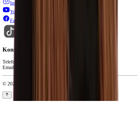
Instagram
YouTube
Facebook
TikTok
Kontakt
Telefon: 0228-71005-0
Email: info@stepin.de
© 2026 Stepin GmbH. Alle Rechte vorbehalten.