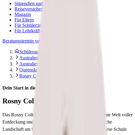
Stipendien und Finanzierung
Reiseversicherung
Magazin
Für Eltern
Für Schüler:innen
Für Lehrkräfte
Beratungstermin vereinbaren
Schüleraustausch Stepin
Australien
Australien Select
Queensland
Rosny College
Dein Start in die kreative und spannende Welt
Rosny College
Das Rosny College in Hobart, Tasmanien, öffnet dir eine Welt voller
Entdeckung und Inspiration. Eingebettet in die malerische
Landschaft am Ostufer des Derwent River, bietet dir diese Schule