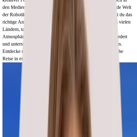
den Medien- und Designfächern entfalten oder die spannende Welt
der Robotik und Informatik erkunden möchtest - hier findest du das
richtige Angebot für dich. Mit rund 1.200 Schüler:innen aus vielen
Ländern, tauchst du in eine vielfältige und internationale
Atmosphäre ein. Hier wird jede:r Schüler:in individuell gefördert
und unterstützt, um das bestmögliche Lernumfeld zu schaffen.
Entdecke das Rosny College und starte deine ganz persönliche
Reise in eine spannende und bereichernde Zukunft.