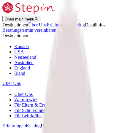
Open main menu
Destinationen
Über Uns
Erfahrungen
Katalog
Detailinfos
Beratungstermin vereinbaren
Destinationen
Kanada
USA
Neuseeland
Australien
England
Irland
Über Uns
Über Uns
Warum wir?
Für Eltern & Erziehungsberechtigte
Für Schüler:innen
Für Lehrkräfte
Erfahrungen
Katalog
Detailinfos