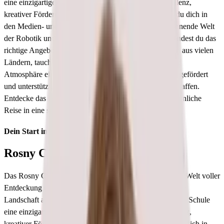
eine einzigartige Kombination aus akademischer Exzellenz,
kreativer Förderung und Naturverbundenheit. Egal ob du dich in
den Medien- und Designfächern entfalten oder die spannende Welt
der Robotik und Informatik erkunden möchtest - hier findest du das
richtige Angebot für dich. Mit rund 1.200 Schüler:innen aus vielen
Ländern, tauchst du in eine vielfältige und internationale
Atmosphäre ein. Hier wird jede:r Schüler:in individuell gefördert
und unterstützt, um das bestmögliche Lernumfeld zu schaffen.
Entdecke das Rosny College und starte deine ganz persönliche
Reise in eine spannende und bereichernde Zukunft.
Dein Start in die kreative und spannende Welt
Rosny College
Das Rosny College in Hobart, Tasmanien, öffnet dir eine Welt voller
Entdeckung und Inspiration. Eingebettet in die malerische
Landschaft am Ostufer des Derwent River, bietet dir diese Schule
eine einzigartige Kombination aus akademischer Exzellenz,
kreativer Förderung und Naturverbundenheit. Egal ob du dich in