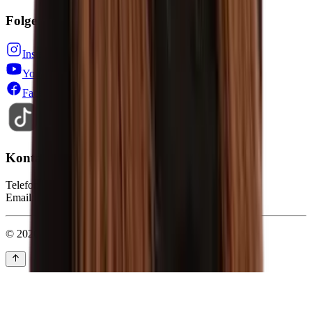
Folge uns auf
Instagram
YouTube
Facebook
TikTok
Kontakt
Telefon: 0228-71005-0
Email: info@stepin.de
© 2026 Stepin GmbH. Alle Rechte vorbehalten.