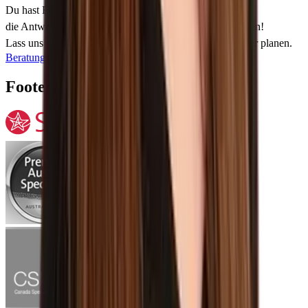
Du hast Fragen zu deinem Schüleraustausch? Wir haben
die Antworten und freuen uns darauf, dich kennenzulernen!
Lass uns gemeinsam dein einzigartiges Auslandsabenteuer planen.
Beratungstermin vereinbaren
Footer