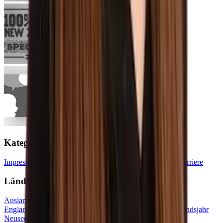
Kategorien
Impressum
Datenschutz
Historie
Erfahrungsberichte
Blog
Karriere
Länder
Auslandsjahr USA
Auslandsjahr Kanada
Auslandsjahr
England
Auslandsjahr Irland
Auslandsjahr Australien
Auslandsjahr
Neuseeland