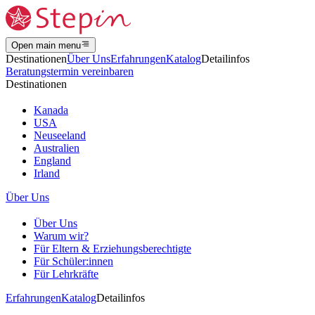
Open main menu
Destinationen
Über Uns
Erfahrungen
Katalog
Detailinfos
Beratungstermin vereinbaren
Destinationen
Kanada
USA
Neuseeland
Australien
England
Irland
Über Uns
Über Uns
Warum wir?
Für Eltern & Erziehungsberechtigte
Für Schüler:innen
Für Lehrkräfte
Erfahrungen
Katalog
Detailinfos