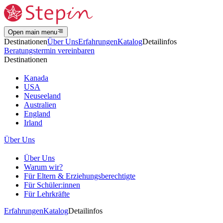
Open main menu
Destinationen
Über Uns
Erfahrungen
Katalog
Detailinfos
Beratungstermin vereinbaren
Destinationen
Kanada
USA
Neuseeland
Australien
England
Irland
Über Uns
Über Uns
Warum wir?
Für Eltern & Erziehungsberechtigte
Für Schüler:innen
Für Lehrkräfte
Erfahrungen
Katalog
Detailinfos