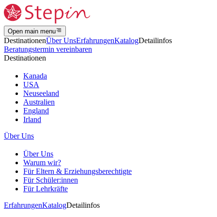
Open main menu
Destinationen
Über Uns
Erfahrungen
Katalog
Detailinfos
Beratungstermin vereinbaren
Destinationen
Kanada
USA
Neuseeland
Australien
England
Irland
Über Uns
Über Uns
Warum wir?
Für Eltern & Erziehungsberechtigte
Für Schüler:innen
Für Lehrkräfte
Erfahrungen
Katalog
Detailinfos