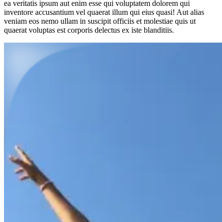
ea veritatis ipsum aut enim esse qui voluptatem dolorem qui
inventore accusantium vel quaerat illum qui eius quasi! Aut alias
veniam eos nemo ullam in suscipit officiis et molestiae quis ut
quaerat voluptas est corporis delectus ex iste blanditiis.