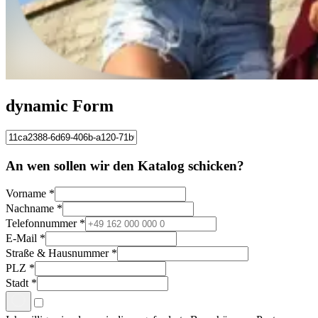
dynamic Form
An wen sollen wir den Katalog schicken?
Vorname
*
Nachname
*
Telefonnummer
*
E-Mail
*
Straße & Hausnummer
*
PLZ
*
Stadt
*