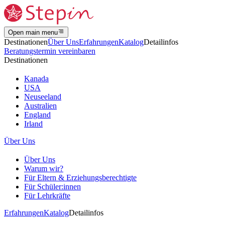
Open main menu
Destinationen
Über Uns
Erfahrungen
Katalog
Detailinfos
Beratungstermin vereinbaren
Destinationen
Kanada
USA
Neuseeland
Australien
England
Irland
Über Uns
Über Uns
Warum wir?
Für Eltern & Erziehungsberechtigte
Für Schüler:innen
Für Lehrkräfte
Erfahrungen
Katalog
Detailinfos