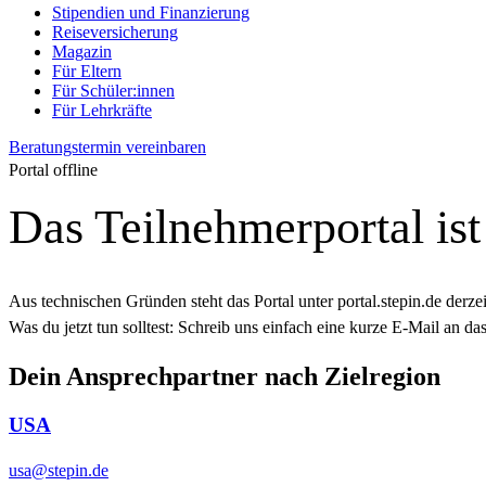
Stipendien und Finanzierung
Reiseversicherung
Magazin
Für Eltern
Für Schüler:innen
Für Lehrkräfte
Beratungstermin vereinbaren
Portal offline
Das Teilnehmerportal ist 
Aus technischen Gründen steht das Portal unter portal.stepin.de derzeit
Was du jetzt tun solltest:
Schreib uns einfach eine kurze E‑Mail an das
Dein Ansprechpartner nach Zielregion
USA
usa@stepin.de