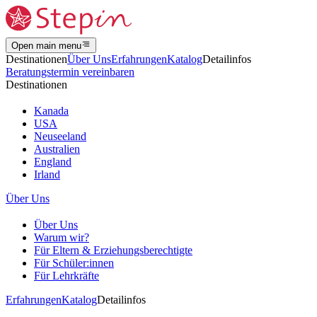
Open main menu
Destinationen
Über Uns
Erfahrungen
Katalog
Detailinfos
Beratungstermin vereinbaren
Destinationen
Kanada
USA
Neuseeland
Australien
England
Irland
Über Uns
Über Uns
Warum wir?
Für Eltern & Erziehungsberechtigte
Für Schüler:innen
Für Lehrkräfte
Erfahrungen
Katalog
Detailinfos