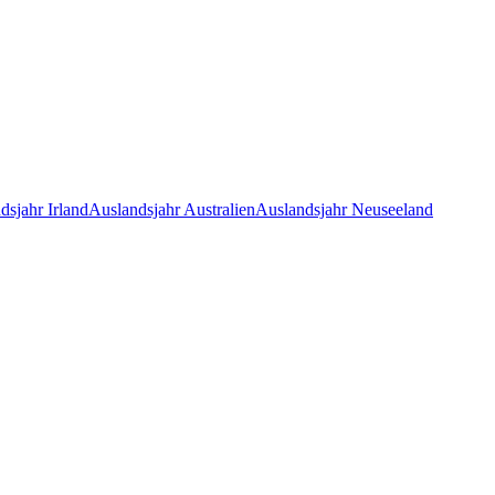
dsjahr Irland
Auslandsjahr Australien
Auslandsjahr Neuseeland