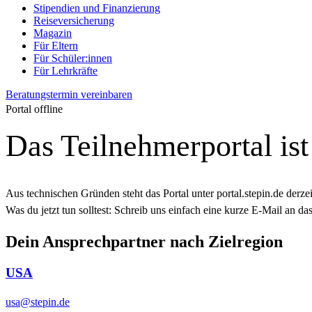
Stipendien und Finanzierung
Reiseversicherung
Magazin
Für Eltern
Für Schüler:innen
Für Lehrkräfte
Beratungstermin vereinbaren
Portal offline
Das Teilnehmerportal ist 
Aus technischen Gründen steht das Portal unter portal.stepin.de derzeit
Was du jetzt tun solltest:
Schreib uns einfach eine kurze E‑Mail an das
Dein Ansprechpartner nach Zielregion
USA
usa@stepin.de